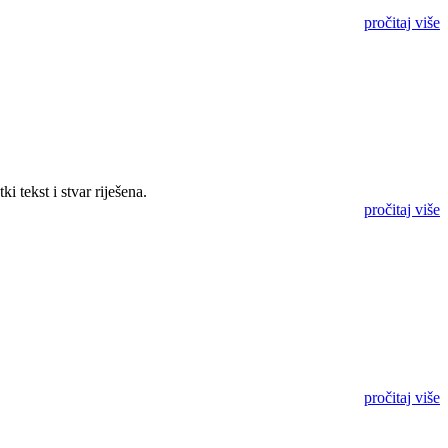
pročitaj više
 tekst i stvar riješena.
pročitaj više
pročitaj više