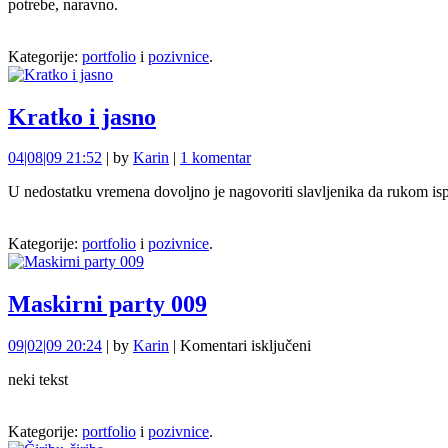
potrebe, naravno.
mica
Kategorije:
portfolio
i
pozivnice
.
Kratko i jasno
04|08|09 21:52
| by
Karin
|
1 komentar
U nedostatku vremena dovoljno je nagovoriti slavljenika da rukom ispre
Kategorije:
portfolio
i
pozivnice
.
Maskirni party 009
za
09|02|09 20:24
| by
Karin
|
Komentari isključeni
Maskirni
neki tekst
party
009
Kategorije:
portfolio
i
pozivnice
.