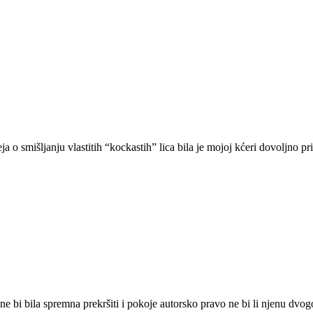
a o smišljanju vlastitih “kockastih” lica bila je mojoj kćeri dovoljno pr
ne bi bila spremna prekršiti i pokoje autorsko pravo ne bi li njenu dvogo