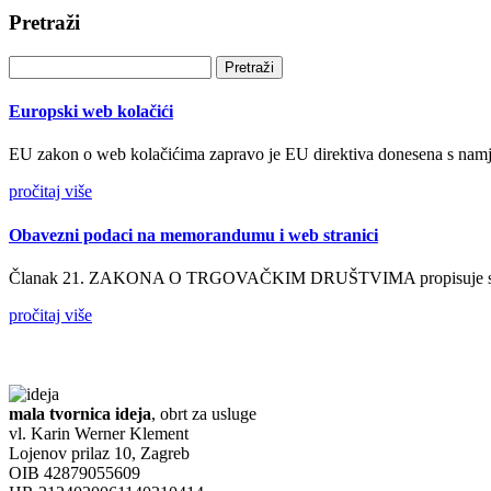
Pretraži
Pretraži:
Europski web kolačići
EU zakon o web kolačićima zapravo je EU direktiva donesena s namje
pročitaj više
Obavezni podaci na memorandumu i web stranici
Članak 21. ZAKONA O TRGOVAČKIM DRUŠTVIMA propisuje sa koj
pročitaj više
mala tvornica ideja
, obrt za usluge
vl. Karin Werner Klement
Lojenov prilaz 10, Zagreb
OIB 42879055609