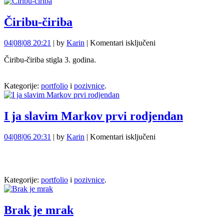
Čiribu-čiriba
za
04|08|08 20:21
| by
Karin
|
Komentari isključeni
Čiribu-
Čiribu-čiriba stigla 3. godina.
čiriba
Kategorije:
portfolio
i
pozivnice
.
I ja slavim Markov prvi rodjendan
za
04|08|06 20:31
| by
Karin
|
Komentari isključeni
I
ja
slavim
Markov
Kategorije:
portfolio
i
pozivnice
.
prvi
rodjendan
Brak je mrak