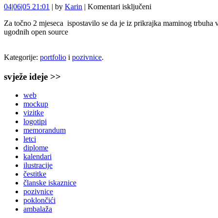
za
04|06|05 21:01
| by
Karin
|
Komentari isključeni
Brak
Za točno 2 mjeseca ispostavilo se da je iz prikrajka maminog trbuha vj
je
ugodnih open source
mrak
Kategorije:
portfolio
i
pozivnice
.
svježe ideje >>
web
mockup
vizitke
logotipi
memorandum
letci
diplome
kalendari
ilustracije
čestitke
članske iskaznice
pozivnice
poklončići
ambalaža