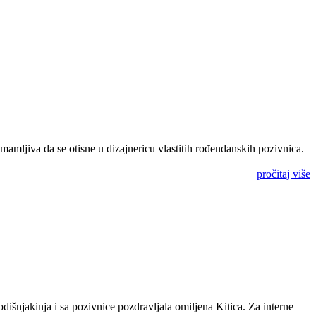
imamljiva da se otisne u dizajnericu vlastitih rođendanskih pozivnica.
pročitaj više
dišnjakinja i sa pozivnice pozdravljala omiljena Kitica. Za interne