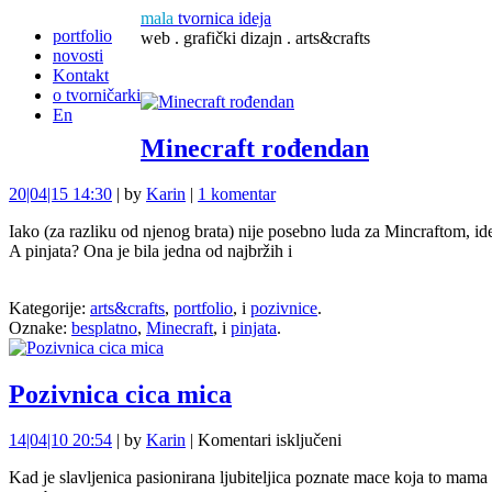
mala
tvornica ideja
portfolio
web . grafički dizajn . arts&crafts
novosti
Kontakt
o tvorničarki
En
Minecraft rođendan
20|04|15 14:30
| by
Karin
|
1 komentar
Iako (za razliku od njenog brata) nije posebno luda za Mincraftom, idej
A pinjata? Ona je bila jedna od najbržih i
Kategorije:
arts&crafts
,
portfolio
, i
pozivnice
.
Oznake:
besplatno
,
Minecraft
, i
pinjata
.
Pozivnica cica mica
za
14|04|10 20:54
| by
Karin
|
Komentari isključeni
Pozivnica
Kad je slavljenica pasionirana ljubiteljica poznate mace koja to mama 
cica