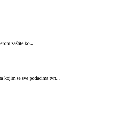
rom zaštite ko...
im se sve podacima tvrt...