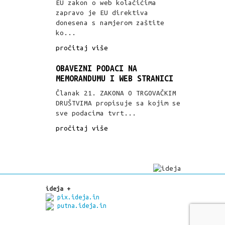
EU zakon o web kolačićima
zapravo je EU direktiva
donesena s namjerom zaštite
ko...
pročitaj više
OBAVEZNI PODACI NA
MEMORANDUMU I WEB STRANICI
Članak 21. ZAKONA O TRGOVAČKIM
DRUŠTVIMA propisuje sa kojim se
sve podacima tvrt...
pročitaj više
ideja +
pix.ideja.in
putna.ideja.in