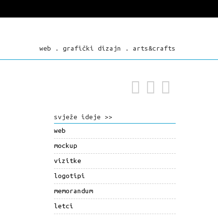
web . grafički dizajn . arts&crafts
svježe ideje >>
web
mockup
vizitke
logotipi
memorandum
letci