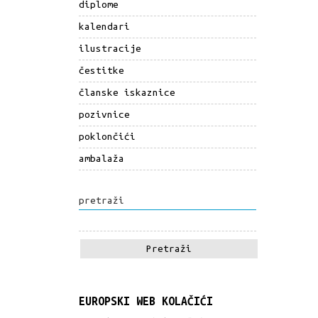
diplome
kalendari
ilustracije
čestitke
članske iskaznice
pozivnice
poklončići
ambalaža
pretraži
EUROPSKI WEB KOLAČIĆI