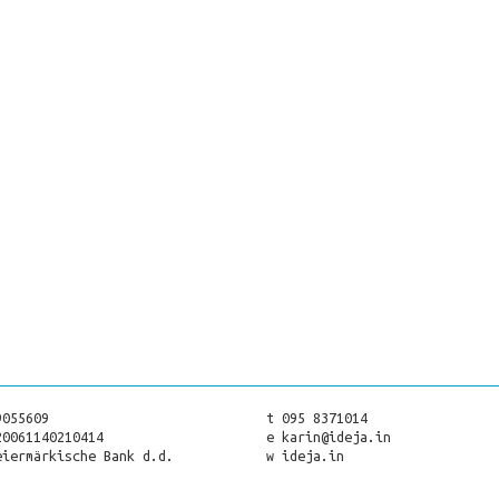
9055609
t 095 8371014
20061140210414
e karin@ideja.in
eiermärkische Bank d.d.
w ideja.in