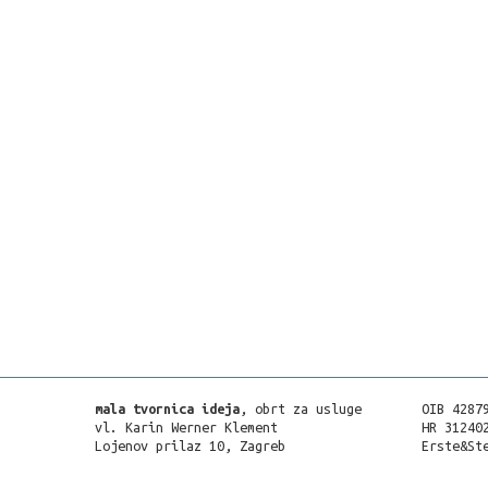
mala tvornica ideja
, obrt za usluge
OIB 4287
vl. Karin Werner Klement
HR 31240
Lojenov prilaz 10, Zagreb
Erste&St