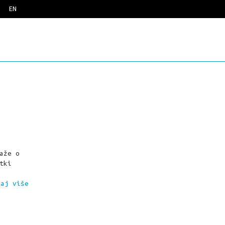
EN
aže o
tki
taj više