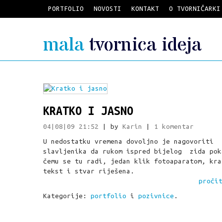
PORTFOLIO
NOVOSTI
KONTAKT
O TVORNIČARKI
mala
tvornica ideja
KRATKO I JASNO
04|08|09 21:52
| by
Karin
|
1 komentar
U nedostatku vremena dovoljno je nagovoriti
slavljenika da rukom ispred bijelog zida pok
čemu se tu radi, jedan klik fotoaparatom, kra
tekst i stvar riješena.
proči
Kategorije:
portfolio
i
pozivnice
.